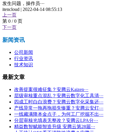
发生问题，操作员···
itencloud | 2022-04-14 08:55:13
上一页
第 0 / 0 页
下一页
新闻资讯
公司新闻
行业资讯
技术知识
最新文章
改善提案很难征集？安腾云Kaizen···
层级审核重点混乱？安腾云数字化工具清···
四成工时白白浪费？安腾云数字化采集还···
产线异常一拖再拖损失惨重？安腾云安灯···
一线藏满降本金点子，为何工厂挖掘不出···
分层审核光填表无整改？安腾云LPA分···
精益数智赋能智造升级 安腾云第28届···