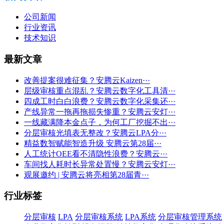
公司新闻
行业资讯
技术知识
最新文章
改善提案很难征集？安腾云Kaizen···
层级审核重点混乱？安腾云数字化工具清···
四成工时白白浪费？安腾云数字化采集还···
产线异常一拖再拖损失惨重？安腾云安灯···
一线藏满降本金点子，为何工厂挖掘不出···
分层审核光填表无整改？安腾云LPA分···
精益数智赋能智造升级 安腾云第28届···
人工统计OEE看不清隐性浪费？安腾云···
车间找人耗时长异常处置慢？安腾云安灯···
观展邀约 | 安腾云将亮相第28届青···
行业标签
分层审核
LPA
分层审核系统
LPA系统
分层审核管理系统