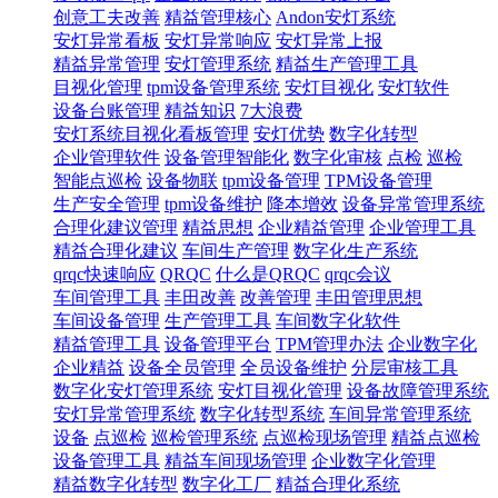
创意工夫改善
精益管理核心
Andon安灯系统
安灯异常看板
安灯异常响应
安灯异常上报
精益异常管理
安灯管理系统
精益生产管理工具
目视化管理
tpm设备管理系统
安灯目视化
安灯软件
设备台账管理
精益知识
7大浪费
安灯系统目视化看板管理
安灯优势
数字化转型
企业管理软件
设备管理智能化
数字化审核
点检
巡检
智能点巡检
设备物联
tpm设备管理
TPM设备管理
生产安全管理
tpm设备维护
降本增效
设备异常管理系统
合理化建议管理
精益思想
企业精益管理
企业管理工具
精益合理化建议
车间生产管理
数字化生产系统
qrqc快速响应
QRQC
什么是QRQC
qrqc会议
车间管理工具
丰田改善
改善管理
丰田管理思想
车间设备管理
生产管理工具
车间数字化软件
精益管理工具
设备管理平台
TPM管理办法
企业数字化
企业精益
设备全员管理
全员设备维护
分层审核工具
数字化安灯管理系统​
安灯目视化管理
设备故障管理系统
安灯异常管理系统
数字化转型系统
车间异常管理系统
设备
点巡检
巡检管理系统
点巡检现场管理
精益点巡检
设备管理工具
精益车间现场管理
企业数字化管理
精益数字化转型
数字化工厂
精益合理化系统