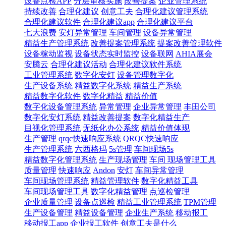
设备点检APP
分层审核实施
改善提案
企业管理系统
持续改善
合理化建议
创意工夫
合理化建议管理系统
合理化建议软件
合理化建议app
合理化建议平台
七大浪费
安灯异常管理
车间管理
设备异常管理
精益生产管理系统
改善提案管理系统
提案改善管理软件
设备稼动监视
设备状态实时监控
设备联网
AHIA展会
安腾云
合理化建议活动
合理化建议软件系统
工业管理系统
数字化安灯
设备管理数字化
生产设备系统
精益数字化系统
精益生产系统
精益数字化软件
数字化精益
精益价值
数字化设备管理系统
异常管理
企业异常管理
丰田公司
数字化安灯系统
精益改善提案
数字化精益生产
目视化管理系统
无纸化办公系统
精益价值体现
生产管理
qrqc快速响应系统
QRQC快速响应
生产管理系统
六西格玛
5s管理
车间现场5s
精益数字化管理系统
生产现场管理
车间 现场管理工具
质量管理
快速响应
Andon
安灯
车间异常管理
车间现场管理系统
精益管理软件
数字化精益工具
车间现场管理工具
数字化精益管理
点巡检管理
企业质量管理
设备点巡检
精益工业管理系统
TPM管理
生产设备管理
精益设备管理
企业生产系统
移动报工
移动报工app
企业报工软件
创意工夫是什么