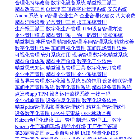
合理化持续改善
数字化设备系统
精益报工派工
精益改善工具
6s管理
车间数字化管理系统
安东系统
Andon系统
tpm管理
企业生产
企业合理化建议
八大浪费
精益消除浪费
异常管理工具
报工系统管理
生产报工派工
数字化生产管理
TPM设备管理方法
企业管理模式
精益管理系
一物一码管理
巡检系统
精益制造
丰田管理
精细化管理
车间管理系统
精益改善
数字化管理软件
车间目视化管理
车间现场管理软件
可视化管理
安灯系统使用
现场管理
数字化精益系统
精益价值体系
精益生产价值
数字化工业软件
精益思想知识
精益设备管理工具
数字化安灯管理
企业生产管理
精益企业管理 企业系统管理
设备异常管理.数字化设备系统
5s的作用
设备物联管理
车间生产管理系统
数字化管理系统
精益设备管理系统
点巡检app
TPM
设备运行监视系统
一物一码
企业战略管理
设备信息化管理
数字化设备软件
精益pdca管理系统
看板管理软件
精益生产管理软件
设备数字化管理
LPA分层审核
OEE稼动监视
Kaizen合理化建议
工厂管理
制造业管理
工厂效率
Kaizen
生产车间现场
精益小灯塔
工厂生产管理
第28届青岛国际工业自动化展
IAIE
轻量化iMES