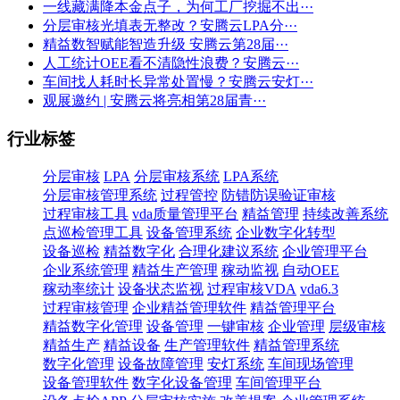
一线藏满降本金点子，为何工厂挖掘不出···
分层审核光填表无整改？安腾云LPA分···
精益数智赋能智造升级 安腾云第28届···
人工统计OEE看不清隐性浪费？安腾云···
车间找人耗时长异常处置慢？安腾云安灯···
观展邀约 | 安腾云将亮相第28届青···
行业标签
分层审核
LPA
分层审核系统
LPA系统
分层审核管理系统
过程管控
防错防误验证审核
过程审核工具
vda质量管理平台
精益管理
持续改善系统
点巡检管理工具
设备管理系统
企业数字化转型
设备巡检
精益数字化
合理化建议系统
企业管理平台
企业系统管理
精益生产管理
稼动监视
自动OEE
稼动率统计
设备状态监视
过程审核VDA
vda6.3
过程审核管理
企业精益管理软件
精益管理平台
精益数字化管理
设备管理
一键审核
企业管理
层级审核
精益生产
精益设备
生产管理软件
精益管理系统
数字化管理
设备故障管理
安灯系统
车间现场管理
设备管理软件
数字化设备管理
车间管理平台