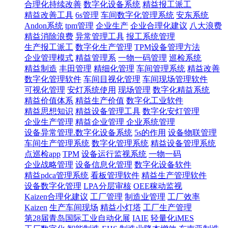
合理化持续改善
数字化设备系统
精益报工派工
精益改善工具
6s管理
车间数字化管理系统
安东系统
Andon系统
tpm管理
企业生产
企业合理化建议
八大浪费
精益消除浪费
异常管理工具
报工系统管理
生产报工派工
数字化生产管理
TPM设备管理方法
企业管理模式
精益管理系
一物一码管理
巡检系统
精益制造
丰田管理
精细化管理
车间管理系统
精益改善
数字化管理软件
车间目视化管理
车间现场管理软件
可视化管理
安灯系统使用
现场管理
数字化精益系统
精益价值体系
精益生产价值
数字化工业软件
精益思想知识
精益设备管理工具
数字化安灯管理
企业生产管理
精益企业管理 企业系统管理
设备异常管理.数字化设备系统
5s的作用
设备物联管理
车间生产管理系统
数字化管理系统
精益设备管理系统
点巡检app
TPM
设备运行监视系统
一物一码
企业战略管理
设备信息化管理
数字化设备软件
精益pdca管理系统
看板管理软件
精益生产管理软件
设备数字化管理
LPA分层审核
OEE稼动监视
Kaizen合理化建议
工厂管理
制造业管理
工厂效率
Kaizen
生产车间现场
精益小灯塔
工厂生产管理
第28届青岛国际工业自动化展
IAIE
轻量化iMES