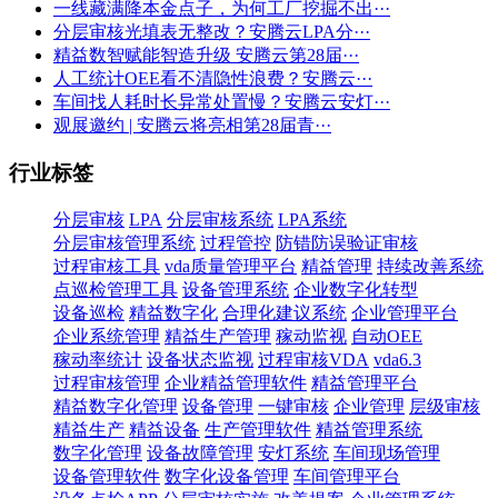
一线藏满降本金点子，为何工厂挖掘不出···
分层审核光填表无整改？安腾云LPA分···
精益数智赋能智造升级 安腾云第28届···
人工统计OEE看不清隐性浪费？安腾云···
车间找人耗时长异常处置慢？安腾云安灯···
观展邀约 | 安腾云将亮相第28届青···
行业标签
分层审核
LPA
分层审核系统
LPA系统
分层审核管理系统
过程管控
防错防误验证审核
过程审核工具
vda质量管理平台
精益管理
持续改善系统
点巡检管理工具
设备管理系统
企业数字化转型
设备巡检
精益数字化
合理化建议系统
企业管理平台
企业系统管理
精益生产管理
稼动监视
自动OEE
稼动率统计
设备状态监视
过程审核VDA
vda6.3
过程审核管理
企业精益管理软件
精益管理平台
精益数字化管理
设备管理
一键审核
企业管理
层级审核
精益生产
精益设备
生产管理软件
精益管理系统
数字化管理
设备故障管理
安灯系统
车间现场管理
设备管理软件
数字化设备管理
车间管理平台