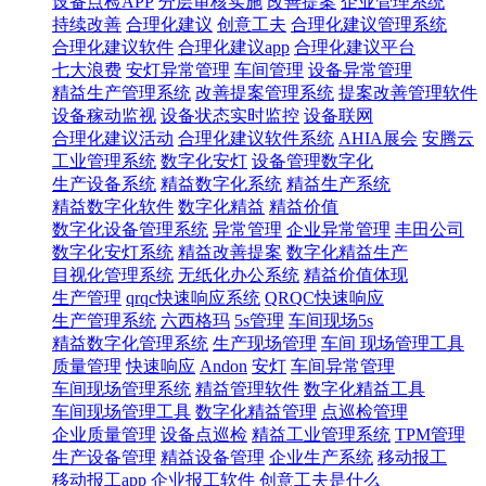
设备点检APP
分层审核实施
改善提案
企业管理系统
持续改善
合理化建议
创意工夫
合理化建议管理系统
合理化建议软件
合理化建议app
合理化建议平台
七大浪费
安灯异常管理
车间管理
设备异常管理
精益生产管理系统
改善提案管理系统
提案改善管理软件
设备稼动监视
设备状态实时监控
设备联网
合理化建议活动
合理化建议软件系统
AHIA展会
安腾云
工业管理系统
数字化安灯
设备管理数字化
生产设备系统
精益数字化系统
精益生产系统
精益数字化软件
数字化精益
精益价值
数字化设备管理系统
异常管理
企业异常管理
丰田公司
数字化安灯系统
精益改善提案
数字化精益生产
目视化管理系统
无纸化办公系统
精益价值体现
生产管理
qrqc快速响应系统
QRQC快速响应
生产管理系统
六西格玛
5s管理
车间现场5s
精益数字化管理系统
生产现场管理
车间 现场管理工具
质量管理
快速响应
Andon
安灯
车间异常管理
车间现场管理系统
精益管理软件
数字化精益工具
车间现场管理工具
数字化精益管理
点巡检管理
企业质量管理
设备点巡检
精益工业管理系统
TPM管理
生产设备管理
精益设备管理
企业生产系统
移动报工
移动报工app
企业报工软件
创意工夫是什么