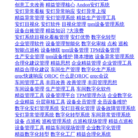
创意工夫改善
精益管理核心
Andon安灯系统
安灯异常看板
安灯异常响应
安灯异常上报
精益异常管理
安灯管理系统
精益生产管理工具
安灯目视化
安灯软件
目视化管理
tpm设备管理系统
设备台账管理
精益知识
7大浪费
安灯系统目视化看板管理
安灯优势
数字化转型
企业管理软件
设备管理智能化
数字化审核
点检
巡检
智能点巡检
设备物联
tpm设备管理
TPM设备管理
生产安全管理
tpm设备维护
降本增效
设备异常管理系统
合理化建议管理
精益思想
企业精益管理
企业管理工具
精益合理化建议
车间生产管理
数字化生产系统
qrqc快速响应
QRQC
什么是QRQC
qrqc会议
车间管理工具
丰田改善
改善管理
丰田管理思想
车间设备管理
生产管理工具
车间数字化软件
精益管理工具
设备管理平台
TPM管理办法
企业数字化
企业精益
分层审核工具
设备全员管理
全员设备维护
数字化安灯管理系统​
安灯目视化管理
设备故障管理系统
安灯异常管理系统
数字化转型系统
车间异常管理系统
设备
点巡检
巡检管理系统
点巡检现场管理
精益点巡检
设备管理工具
精益车间现场管理
企业数字化管理
精益数字化转型
数字化工厂
精益合理化系统