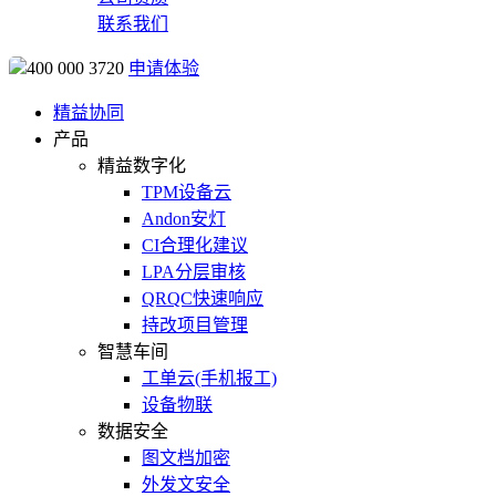
联系我们
400 000 3720
申请体验
精益协同
产品
精益数字化
TPM设备云
Andon安灯
CI合理化建议
LPA分层审核
QRQC快速响应
持改项目管理
智慧车间
工单云(手机报工)
设备物联
数据安全
图文档加密
外发文安全