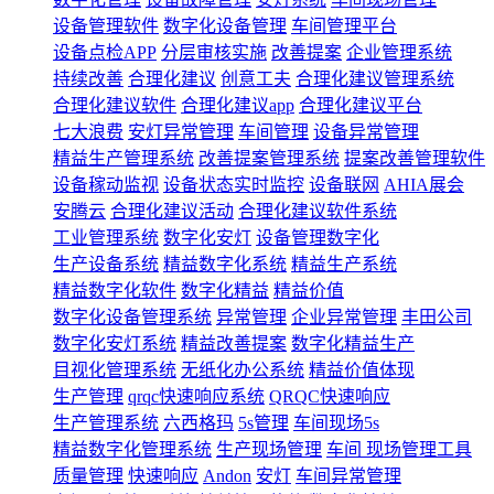
设备管理软件
数字化设备管理
车间管理平台
设备点检APP
分层审核实施
改善提案
企业管理系统
持续改善
合理化建议
创意工夫
合理化建议管理系统
合理化建议软件
合理化建议app
合理化建议平台
七大浪费
安灯异常管理
车间管理
设备异常管理
精益生产管理系统
改善提案管理系统
提案改善管理软件
设备稼动监视
设备状态实时监控
设备联网
AHIA展会
安腾云
合理化建议活动
合理化建议软件系统
工业管理系统
数字化安灯
设备管理数字化
生产设备系统
精益数字化系统
精益生产系统
精益数字化软件
数字化精益
精益价值
数字化设备管理系统
异常管理
企业异常管理
丰田公司
数字化安灯系统
精益改善提案
数字化精益生产
目视化管理系统
无纸化办公系统
精益价值体现
生产管理
qrqc快速响应系统
QRQC快速响应
生产管理系统
六西格玛
5s管理
车间现场5s
精益数字化管理系统
生产现场管理
车间 现场管理工具
质量管理
快速响应
Andon
安灯
车间异常管理