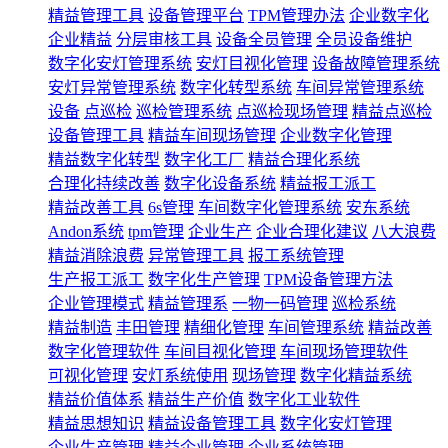
精益管理工具
设备管理平台
TPM管理办法
企业数字化
企业精益
分层审核工具
设备全员管理
全员设备维护
数字化安灯管理系统​
安灯目视化管理
设备故障管理系统
安灯异常管理系统
数字化转型系统
车间异常管理系统
设备
点巡检
巡检管理系统
点巡检现场管理
精益点巡检
设备管理工具
精益车间现场管理
企业数字化管理
精益数字化转型
数字化工厂
精益合理化系统
合理化持续改善
数字化设备系统
精益报工派工
精益改善工具
6s管理
车间数字化管理系统
安东系统
Andon系统
tpm管理
企业生产
企业合理化建议
八大浪费
精益消除浪费
异常管理工具
报工系统管理
生产报工派工
数字化生产管理
TPM设备管理方法
企业管理模式
精益管理系
一物一码管理
巡检系统
精益制造
丰田管理
精细化管理
车间管理系统
精益改善
数字化管理软件
车间目视化管理
车间现场管理软件
可视化管理
安灯系统使用
现场管理
数字化精益系统
精益价值体系
精益生产价值
数字化工业软件
精益思想知识
精益设备管理工具
数字化安灯管理
企业生产管理
精益企业管理 企业系统管理