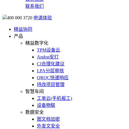
联系我们
400 000 3720
申请体验
精益协同
产品
精益数字化
TPM设备云
Andon安灯
CI合理化建议
LPA分层审核
QRQC快速响应
持改项目管理
智慧车间
工单云(手机报工)
设备物联
数据安全
图文档加密
外发文安全