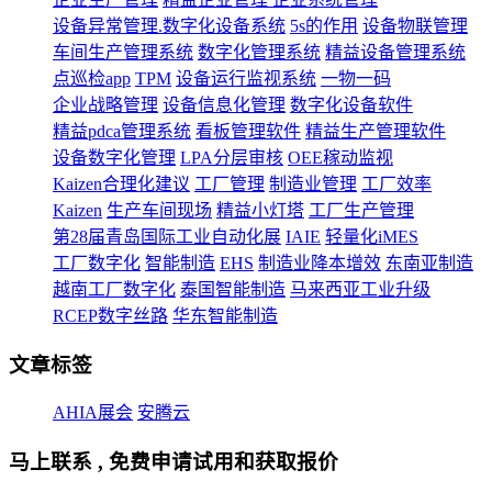
设备异常管理.数字化设备系统
5s的作用
设备物联管理
车间生产管理系统
数字化管理系统
精益设备管理系统
点巡检app
TPM
设备运行监视系统
一物一码
企业战略管理
设备信息化管理
数字化设备软件
精益pdca管理系统
看板管理软件
精益生产管理软件
设备数字化管理
LPA分层审核
OEE稼动监视
Kaizen合理化建议
工厂管理
制造业管理
工厂效率
Kaizen
生产车间现场
精益小灯塔
工厂生产管理
第28届青岛国际工业自动化展
IAIE
轻量化iMES
工厂数字化
智能制造
EHS
制造业降本增效
东南亚制造
越南工厂数字化
泰国智能制造
马来西亚工业升级
RCEP数字丝路
华东智能制造
文章标签
AHIA展会
安腾云
马上联系 , 免费申请试用和获取报价