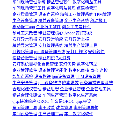
车间现场管理系统
精益管理软件
数字化精益工具
车间现场管理工具
数字化精益管理
点巡检管理
企业质量管理
设备点巡检
精益工业管理系统
TPM管理
生产设备管理
精益设备管理
企业生产系统
移动报工
移动报工app
企业报工软件
创意工夫是什么
创意工夫改善
精益管理核心
Andon安灯系统
安灯异常看板
安灯异常响应
安灯异常上报
精益异常管理
安灯管理系统
精益生产管理工具
目视化管理
tpm设备管理系统
安灯目视化
安灯软件
设备台账管理
精益知识
7大浪费
安灯系统目视化看板管理
安灯优势
数字化转型
企业管理软件
设备管理智能化
数字化审核
点检
巡检
智能点巡检
设备物联
tpm设备管理
TPM设备管理
生产安全管理
tpm设备维护
降本增效
设备异常管理系统
合理化建议管理
精益思想
企业精益管理
企业管理工具
精益合理化建议
车间生产管理
数字化生产系统
qrqc快速响应
QRQC
什么是QRQC
qrqc会议
车间管理工具
丰田改善
改善管理
丰田管理思想
车间设备管理
生产管理工具
车间数字化软件