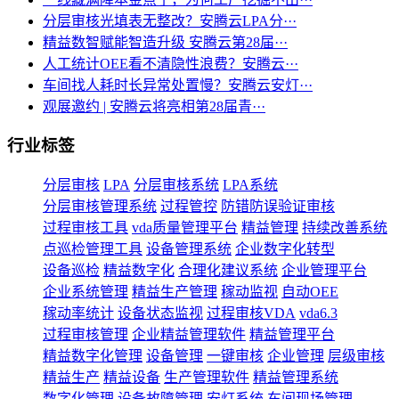
分层审核光填表无整改？安腾云LPA分···
精益数智赋能智造升级 安腾云第28届···
人工统计OEE看不清隐性浪费？安腾云···
车间找人耗时长异常处置慢？安腾云安灯···
观展邀约 | 安腾云将亮相第28届青···
行业标签
分层审核
LPA
分层审核系统
LPA系统
分层审核管理系统
过程管控
防错防误验证审核
过程审核工具
vda质量管理平台
精益管理
持续改善系统
点巡检管理工具
设备管理系统
企业数字化转型
设备巡检
精益数字化
合理化建议系统
企业管理平台
企业系统管理
精益生产管理
稼动监视
自动OEE
稼动率统计
设备状态监视
过程审核VDA
vda6.3
过程审核管理
企业精益管理软件
精益管理平台
精益数字化管理
设备管理
一键审核
企业管理
层级审核
精益生产
精益设备
生产管理软件
精益管理系统
数字化管理
设备故障管理
安灯系统
车间现场管理